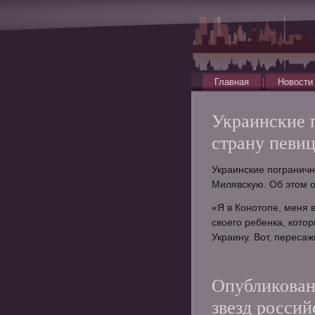
Главная
Новости
Украинские 
страну певи
Украинские пограничн
Милявскую. Об этом о
«Я в Конотопе, меня в
своего ребенка, кото
Украину. Вот, пересаж
Опубликован
звезд россий