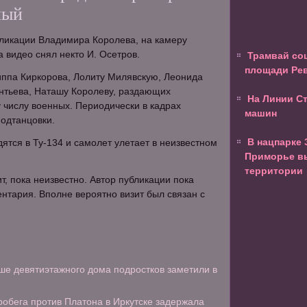
ный
бликации Владимира Королева, на камеру
а видео снял некто И. Осетров.
Трамвай со
площади Ре
иппа Киркорова, Лолиту Милявскую, Леонида
нтьева, Наташу Королеву, раздающих
На Линии С
числу военных. Периодически в кадрах
машин
одтанцовки.
В нацпарке 
дятся в Ту-134 и самолет улетает в неизвестном
Приморье вы
территории
т, пока неизвестно. Автор публикации пока
нтария. Вполне вероятно визит был связан с
е девятиэтажного дома подростков заметили в
робега против Платона в Иркутске задержала