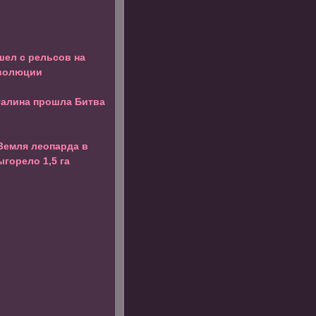
шел с рельсов на
волюции
талина прошла Битва
Земля леопарда в
горело 1,5 га