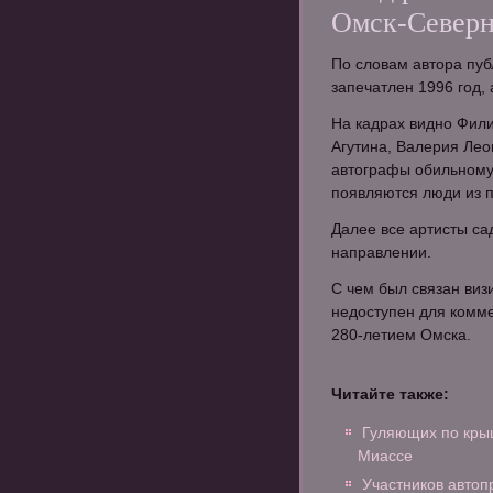
Омск-Север
По словам автора пу
запечатлен 1996 год, 
На кадрах видно Фил
Агутина, Валерия Лео
автографы обильному 
появляются люди из п
Далее все артисты са
направлении.
С чем был связан визи
недоступен для комме
280-летием Омска.
Читайте также:
Гуляющих по крыш
Миассе
Участников автоп