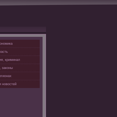
ономика
ласть
я, криминал
, законы
егионах
 новостей