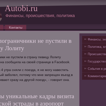
Autobi.ru
Финансы, происшествия, политика
Контакты
пограничники не пустили в
Финансы, эк
цу Лолиту
Политика, в
Происшестви
ики не пустили в страну певицу Лолиту
Государство
на сообщила на своей странице в Facebook.
События в р
 4 утра сняли с поезда, я не могу навестить
рый заболел, потому что мне запрещен въезд в
Комментарии
ивают сразу на другой поезд», - говорит она.
ы уникальные кадры визита
ской эстрады в аэропорт