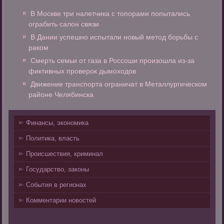
В Москве три налетчика с топорами попытались
ограбить салон связи
В Дании успешно испытали новый метод борьбы с
раком
Смерть семьи от газа в Россоши произошла из-за
фиктивных проверок дымоходов
Движение транспорта ограничат в Металлургическом
районе Челябинска
Финансы, экономика
Политика, власть
Происшествия, криминал
Государство, законы
События в регионах
Комментарии новостей