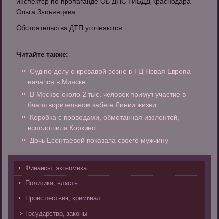
инспектор по пропаганде ОБ ДПС ГИБДД Краснодара
Ольга Запьянцева.
Обстоятельства ДТП уточняются.
Читайте также:
Суд по делу о кровавой резне в ТЦ Новая Европа
начался в Минске
В Москве около 2 тыс. человек примут участие в
благотворительном забеге Линии жизни
Коробка с проводами, обмотанная изолентой,
всполошила Коркино
Дочь Есентаевой показала своего мужчину
Финансы, экономика
Политика, власть
Происшествия, криминал
Государство, законы