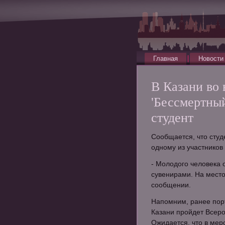
Главная
Новости
В Казани во
'Бессмертны
студент
Сообщается, что студ
одному из участников 
- Молодого человека о
сувенирами. На место
сообщении.
Напомним, ранее порт
Казани пройдет Всеро
Ожидается, что в мер