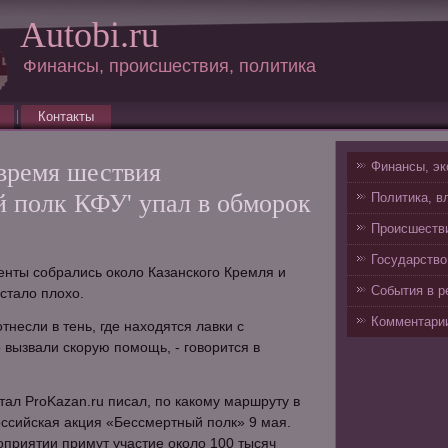
Autobi.ru
Финансы, происшествия, политика
Контакты
 время шествия
Финансы, эк
й полк КФУ' упал в обморок
Политика, в
Происшестви
Государство
енты собрались около Казанского Кремля и
События в р
стало плохо.
Комментарии
тнесли в тень, где находятся лавки с
 вызвали скорую помощь, - говорится в
ал ProKazan.ru писал, по какому маршруту в
ссийская акция «Бессмертный полк» 9 мая.
оприятии примут участие около 100 тысяч