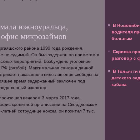
мала южноуральца,
В Новосиби
водителя пр
 офис микрозаймов
больным
ргаяшского района 1999 года рождения,
Скрипка пр
е не судимый. Он был задержан по приметам в
разговор с
ыскных мероприятий. Возбуждено уголовное
УК РФ (разбой). Максимальная санкция данной
В Тольятти 
атривает наказание в виде лишения свободы на
детского са
стоящее время задержанный заключен под
кабана
ледственный изолятор.
произошел вечером 3 марта 2017 года.
 офис кредитной организации на Свердловском
4-летней сотруднице ножом, он похитил 7 тыс.