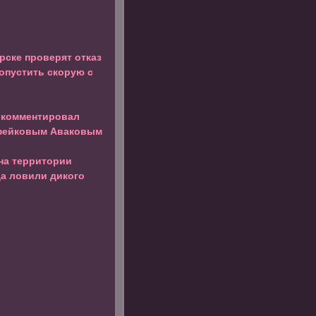
рске проверят отказ
опустить скорую с
окомментировал
 фейковым Аваковым
на территории
да ловили дикого