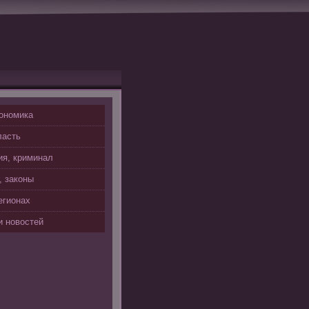
ономика
ласть
я, криминал
, законы
егионах
 новостей