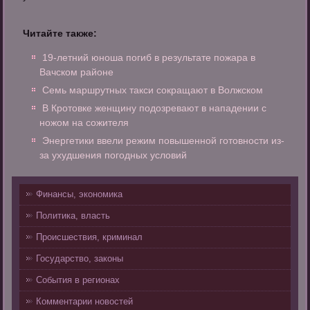
Читайте также:
19-летний юноша погиб в результате пожара в
Вачском районе
Семь маршрутных такси сокращают в Волжском
В Кротовке женщину подозревают в нападении с
ножом на сожителя
Энергетики ввели режим повышенной готовности из-
за ухудшения погодных условий
Финансы, экономика
Политика, власть
Происшествия, криминал
Государство, законы
События в регионах
Комментарии новостей