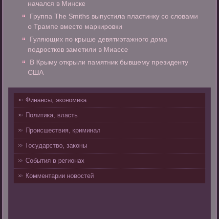
начался в Минске
Группа The Smiths выпустила пластинку со словами
о Трампе вместо маркировки
Гуляющих по крыше девятиэтажного дома
подростков заметили в Миассе
В Крыму открыли памятник бывшему президенту
США
Финансы, экономика
Политика, власть
Происшествия, криминал
Государство, законы
События в регионах
Комментарии новостей