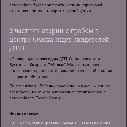
автомобиля будет привлечён к административной
ответственности». - говорится в сообщении.
Участник аварии с гробом в
центре Омска ищет свидетелей
ДТП
«Срочно нужны очевидцы ДТП. Орджоникидзе и
Булатова, 'Камри' с 'ГАЗелью'. Желательно видео
столкновения», - пишет Денис Лобов на своей странице
в соцсети «ВКонтакте».
По его словам «ГАЗель» проехала на красный сигнал
светофора, из-за чего и произошло столкновение с
автомобилем Toyota Camry.
Читайте также:
Суд по делу о кровавой резне в ТЦ Новая Европа