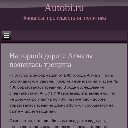
Autobi.ru
Финансы, происшествия, политика
На горной дороге Алматы
появилась трещина
«Поступила информации от ДЧС города Алматы, что в
Бостандыкском районе, поселке Ремизовка на участке №
400 образовалась трещина. В ходе обследования
специалистами АГЭУ ГУ 'Казселезащита' выявлено, что,
не доезжая до участка № 400, на грунтовой дороге
образовалась трещина длиной 10 м», - сообщается на
сайте «Казселезащиты».
Отмечается, что при обильных осадках в виде дождя
есть вероятность схода оползня. Проезд автодороги