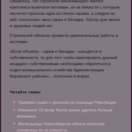
Оказалось, что строители близлежащего жилого
комплекса выкопали котлован, из-за близости с которым
частично просела одна из стенок гаража, а следом за
ней «поползли» весь гараж и беседка. Угрозы для жизни
и здоровья людей нет.
Строителей обязали провести укрепительные работы в
котлован.
«Если объекты - гараж и беседка - находятся в
собственности, то для того чтобы заактировать данный
инцидент, собственникам необходимо обратиться в
отдел коммунального хозяйства Администрации
Кировского района», - пояснили в мэрии.
Читайте также:
Трамвай сошел с рельсов на площади Революции
Алиханов: Острову Канта нужно уделять больше
внимания
Жительница Новосибирска облила кипятком
соперницу из-за ревности