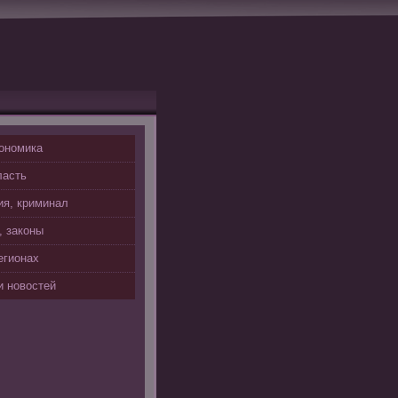
ономика
ласть
я, криминал
, законы
егионах
 новостей