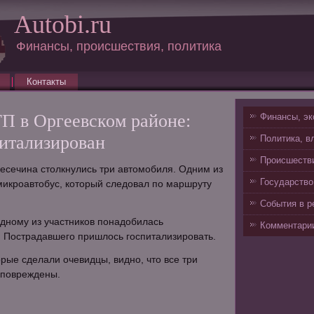
Autobi.ru
Финансы, происшествия, политика
Контакты
П в Оргеевском районе:
Финансы, эк
питализирован
Политика, в
Происшестви
есечина столкнулись три автомобиля. Одним из
Государство
микроавтобус, который следовал по маршруту
События в р
одному из участников понадобилась
Комментарии
 Пострадавшего пришлось госпитализировать.
рые сделали очевидцы, видно, что все три
 повреждены.