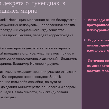
декрета о 'тунеядцах' в
ршился мирно
tnik. Несанкционированная акция белорусской
Автоледи н
серженных белорусов», направленная против
протаранила
упреждении социального иждивенчества»,
Южноуральс
 без происшествий, передает корреспондент
Вода в коло
непригодной
 митинг против декрета начался вечером в
растаявшего
ой площади в столице, участие в нем приняли
лорусских оппозиционных движений - Владимир
Источник с
еринец, Владимир Некляев и другие.
на инкассат
востоке Мо
тников, в «марше» приняли участие от тысячи
. Как передает корреспондент Sputnik,
ющие вели себя спокойно, по пути от
до здания Министерства по налогам и сборам,
лощади Независимости, они скандировали
е лозунги.