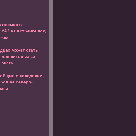
а иномарке
 УАЗ на встречке под
ком
дцах может стать
 для питья из-за
 снега
ообщил о нападении
оров на северо-
сквы