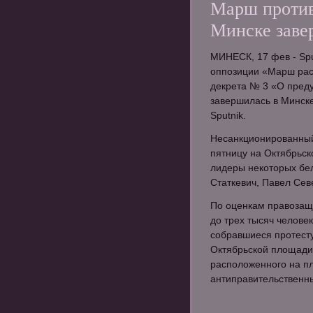
Марш против 
Минске заве
МИНЕСК, 17 фев - Spu
оппозиции «Марш рас
декрета № 3 «О пред
завершилась в Минске
Sputnik.
Несанкционированный
пятницу на Октябрьск
лидеры некоторых бе
Статкевич, Павел Сев
По оценкам правозащи
до трех тысяч человек
собравшиеся протесту
Октябрьской площади 
расположенного на п
антиправительственны