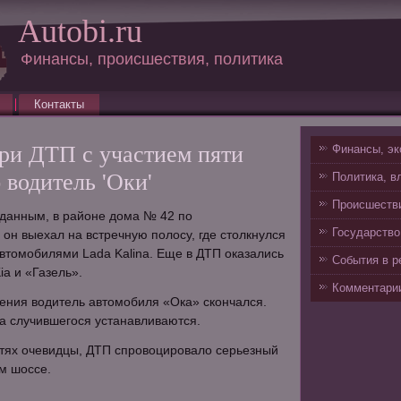
Autobi.ru
Финансы, происшествия, политика
Контакты
при ДТП с участием пяти
Финансы, эк
водитель 'Оки'
Политика, в
Происшестви
данным, в районе дома № 42 по
Государство
он выехал на встречную полосу, где столкнулся
втомобилями Lada Kalina. Еще в ДТП оказались
События в р
ia и «Газель».
Комментарии
вения водитель автомобиля «Ока» скончался.
а случившегося устанавливаются.
етях очевидцы, ДТП спровоцировало серьезный
м шоссе.