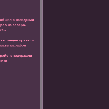
ообщил о нападении
оров на северо-
сквы
захстанцев приняли
лматы марафон
 районе задержали
ника