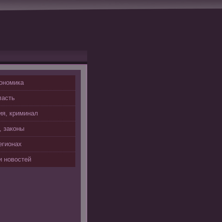
ономика
ласть
я, криминал
, законы
егионах
 новостей