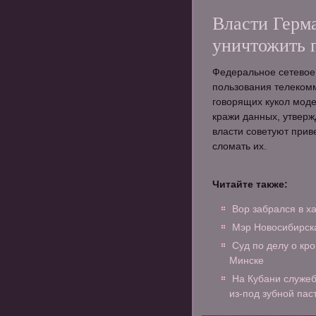
Власти Герм
уничтожить 
Федеральное сетевое
пользования телеком
говорящих кукол моде
кражи данных, утвержд
власти советуют приве
сломать их.
Читайте также:
Вор забрался в х
Мэр Новосибирска
Суд по делу о кр
Минске
На Кубани служеб
из-под зубной пас