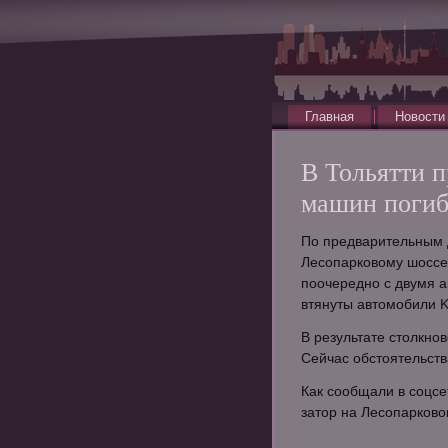
Главная
Новости
В Тольятти 
машин погиб 
По предварительным 
Лесопарковому шоссе 
поочередно с двумя а
втянуты автомобили K
В результате столкно
Сейчас обстоятельств
Как сообщали в соцс
затор на Лесопарково