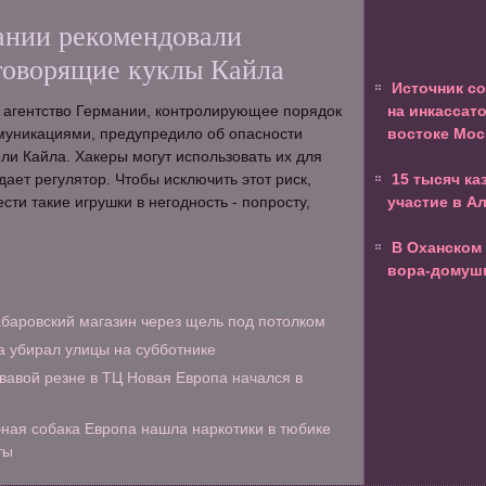
ании рекомендовали
говорящие куклы Кайла
Источник с
 агентство Германии, контролирующее порядок
на инкассат
муникациями, предупредило об опасности
востоке Мо
ли Кайла. Хакеры могут использовать их для
ает регулятор. Чтобы исключить этот риск,
15 тысяч ка
сти такие игрушки в негодность - попросту,
участие в А
В Оханском
вора-домуш
абаровский магазин через щель под потолком
 убирал улицы на субботнике
овавой резне в ТЦ Новая Европа начался в
ная собака Европа нашла наркотики в тюбике
ты