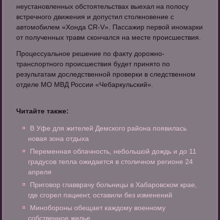
неустановленных обстоятельствах выехал на полосу
встречного движения и допустил столкновение с
автомобилем «Хонда CR-V». Пассажир первой иномарки
от полученных травм скончался на месте происшествия.
Процессуальное решение по факту дорожно-
транспортного происшествия будет принято по
результатам доследственной проверки в следственном
отделе МО МВД России «Чебаркульский».
Читайте также:
В Уфе для жителей Демского района появилась
новая зона отдыха
Переменная облачность, небольшой дождь и до 11
градусов тепла ожидается в столичном регионе 24
апреля
Приговор главврачу больницы в Хабаровском крае,
где сгорел пациент, оставили без изменений
Минобороны обещает каждому военному
собственное жилье