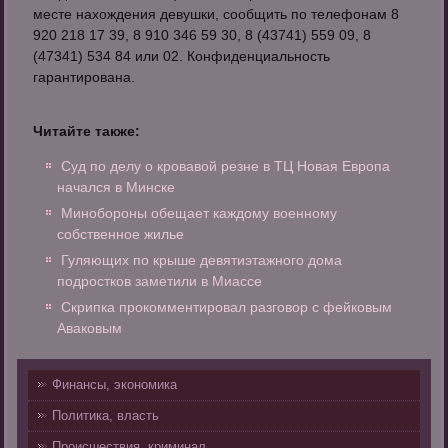
месте нахождения девушки, сообщить по телефонам 8
920 218 17 39, 8 910 346 59 30, 8 (43741) 559 09, 8
(47341) 534 84 или 02. Конфиденциальность
гарантирована.
Читайте также:
Суд по делу о кровавой резне в ТЦ Новая Европа
начался в Минске
Минобороны обещает каждому военному
собственное жилье
Гуляющих по крыше девятиэтажного дома
подростков заметили в Миассе
Скрипка прокомментировал разговор с фейковым
Аваковым
Финансы, экономика
Политика, власть
Происшествия, криминал