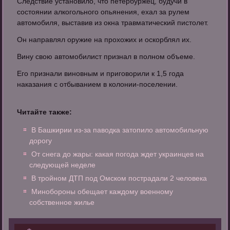
Следствие установило, что петербуржец, будучи в
состоянии алкогольного опьянения, ехал за рулем
автомобиля, выставив из окна травматический пистолет.
Он направлял оружие на прохожих и оскорблял их.
Вину свою автомобилист признал в полном объеме.
Его признали виновным и приговорили к 1,5 года
наказания с отбыванием в колонии-поселении.
Читайте также:
В Башкирии из-за паводка затопило автомобильную
дорогу
От снега до жары: какая погода ждет украинцев на
следующей неделе
В тройном ДТП под Омском пострадали 2 человека
Минобороны обещает каждому военному
собственное жилье