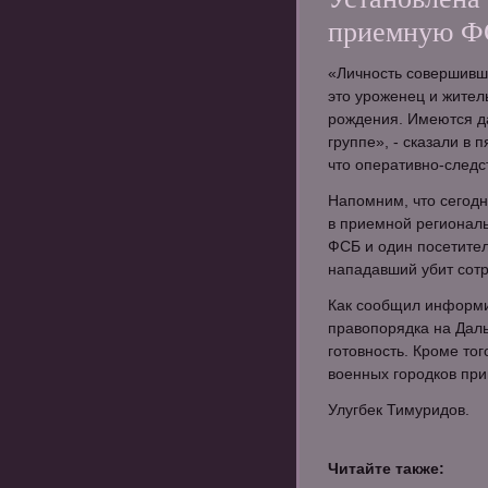
приемную Ф
«Личность совершивше
это уроженец и житель
рождения. Имеются д
группе», - сказали в
что оперативно-след
Напомним, что сегодн
в приемной региональ
ФСБ и один посетител
нападавший убит сот
Как сообщил информи
правопорядка на Дал
готовность. Кроме то
военных городков пр
Улугбек Тимуридов.
Читайте также: