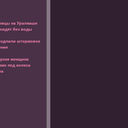
ржцы на Уралмаше
 сидят без воды
родлили штормовое
ение
орске женщина
ямо под колеса
ка