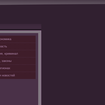
ономика
ласть
я, криминал
, законы
егионах
 новостей