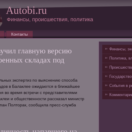
Autobi.ru
Финансы, происшествия, политика
Контакты
вучил главную версию
Финансы, эк
оенных складах под
Политика, в
Происшестви
Государство
льных экспертиз по выяснению способа
События в р
адов в Балаклее ожидаются в ближайшее
ня во время встречи с представителями
Комментарии
клеи и общественности рассказал министр
пан Полторак, сообщила пресс-служба
 личность напавшего на