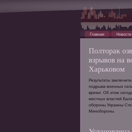
Главная
Новости
Полторак оз
взрывов на в
Харьковом
Результаты заключите
подрыва военных скл
время. Об этом сегод
местных властей Бала
обороны Украины Сте
Минобороны.
Установлена