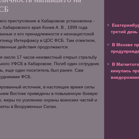
СБ
го преступление в Хабаровске установлена -
Екатеринбу
 Хабаровского края Конев А. В., 1999 года
третий день
анные о его принадлежности к неонацистской
 пятницу Интерфаксу в ЦОС ФСБ. Там отметили,
В Москве п
ственные действия продолжаются.
предупрежд
я около 17 часов неизвестный открыл стрельбу
ного УФСБ в Хабаровске. Погиб один сотрудник
В Магнитог
ь, еще один посетитель был ранен. Сам
кинулась пр
рудниками ФСБ.
внедорожни
рованный источник, в настоящее время силы
ьнем Востоке приведены в повышенную боевую
го, меры по усилению охраны воинских частей и
иняты в Вооруженных Силах.