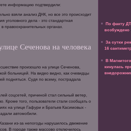
тете информацию подтвердили:
ельно взяли анализ ДНК, но все это происходит
ия уголовного дела - это стандартная
По факту Д
и в правоохранительных органах.
возбуждено 
За сутки ре
улице Сеченова на человека
16 сантимет
В Магнитог
кинулась пр
исшествие произошло на улице Сеченова,
внедорожни
кой больницей. На видео видно, как очевидцы
й подняться. Судя по всему, пострадала
лей соцсетей, причиной стал сильный ветер,
о. Кроме того, пользователи стали сообщать о
иях на улице Гафури и Братьев Касимовых -
радали автомобили.
Казани из-за непогоды нарушилось движение
сов. В городе также массово отключилось