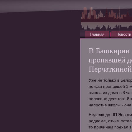
Главная
Новости
В Башкирии 
пропавшей д
Перчаткиной
Уже не только в Бело
поиски пропавшей 3 
вышла из дома в 8 час
половине девятого Я
напротив школы - она
Неделю до ЧП Яна жи
роддоме, отчим остава
то причинам поехал в 