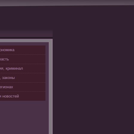
ономика
ласть
я, криминал
, законы
егионах
 новостей