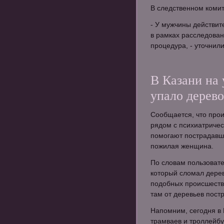
В следственном коми
- У мужчины действит
в рамках расследован
процедура, - уточнил
В Казани на 
упало дерево
Сообщается, что про
рядом с психиатричес
помогают пострадавше
пожилая женщина.
По словам пользовате
который сломал дерев
подобных происшеств
там от деревьев пост
Напомним, сегодня в 
трамваев и троллейбу