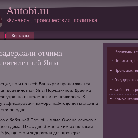
Autobi.ru
Финансы, происшествия, политика
Контакты
задержали отчима
Финансы, эк
евятилетней Яны
Политика, в
Происшестви
Государство
рецке, но и по всей Башкирии продолжаются
События в р
мая девятилетней Яны Перчаткиной. Девочка
ов утра, но в школе так и не появилась. В
Комментарии
ну зафиксировали камеры наблюдения магазина
 стояла одна.
ла с бабушкой Еленой - мама Оксана лежала в
лся дома. В час дня 3 мая отчим за по каким-
Уфу, где его и задержали для проверки.