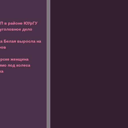
ТП в районе ЮУрГУ
уголовное дело
ка Белая выросла на
ров
орске женщина
ямо под колеса
ка