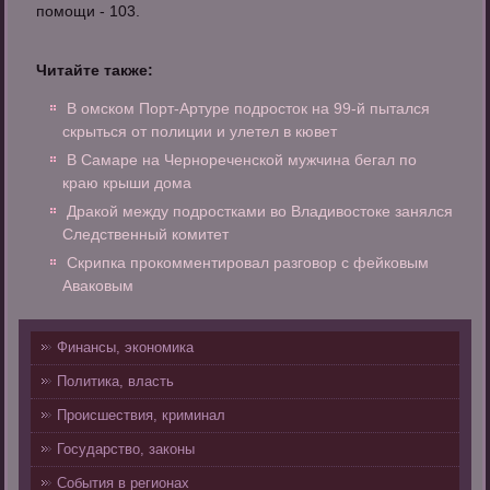
помощи - 103.
Читайте также:
В омском Порт-Артуре подросток на 99-й пытался
скрыться от полиции и улетел в кювет
В Самаре на Чернореченской мужчина бегал по
краю крыши дома
Дракой между подростками во Владивостоке занялся
Следственный комитет
Скрипка прокомментировал разговор с фейковым
Аваковым
Финансы, экономика
Политика, власть
Происшествия, криминал
Государство, законы
События в регионах