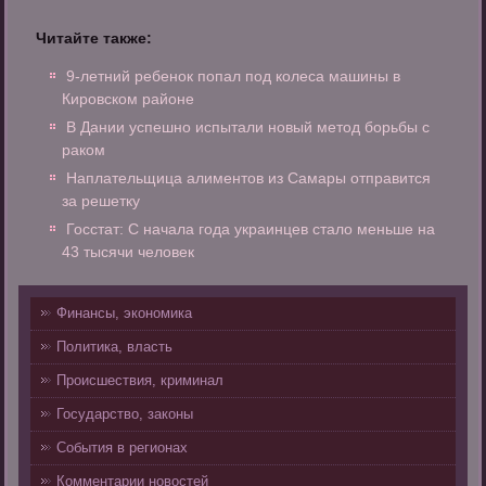
Читайте также:
9-летний ребенок попал под колеса машины в
Кировском районе
В Дании успешно испытали новый метод борьбы с
раком
Наплательщица алиментов из Самары отправится
за решетку
Госстат: С начала года украинцев стало меньше на
43 тысячи человек
Финансы, экономика
Политика, власть
Происшествия, криминал
Государство, законы
События в регионах
Комментарии новостей