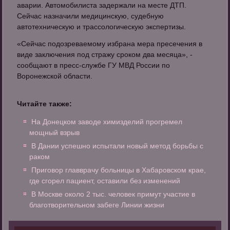
аварии. Автомобилиста задержали на месте ДТП.
Сейчас назначили медицинскую, судебную
автотехническую и трассологическую экспертизы.
«Сейчас подозреваемому избрана мера пресечения в
виде заключения под стражу сроком два месяца», -
сообщают в пресс-службе ГУ МВД России по
Воронежской области.
Читайте также:
На Донецком заводе химизделий прогремел
мощный взрыв
В Дании успешно испытали новый метод борьбы с
раком
Приговор главврачу больницы в Хабаровском крае,
где сгорел пациент, оставили без изменений
В Москве около 2 тыс. человек примут участие в
благотворительном забеге Линии жизни