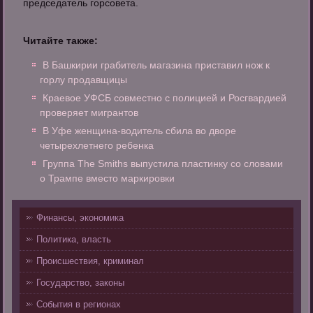
председатель горсовета.
Читайте также:
В Башкирии грабитель магазина приставил нож к
горлу продавщицы
Краевое УФСБ совместно с полицией и Росгвардией
проверяет мигрантов
В Уфе женщина-водитель сбила во дворе
четырехлетнего ребенка
Группа The Smiths выпустила пластинку со словами
о Трампе вместо маркировки
Финансы, экономика
Политика, власть
Происшествия, криминал
Государство, законы
События в регионах