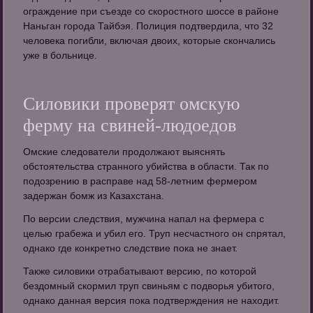
ограждение при съезде со скоростного шоссе в районе
Наньган города Тайбэя. Полиция подтвердила, что 32
человека погибли, включая двоих, которые скончались
уже в больнице.
Силовики проверят омскую
ферму на свиней-людоедов
Омские следователи продолжают выяснять
обстоятельства странного убийства в области. Так по
подозрению в расправе над 58-летним фермером
задержан бомж из Казахстана.
По версии следствия, мужчина напал на фермера с
целью грабежа и убил его. Труп несчастного он спрятал,
однако где конкретно следствие пока не знает.
Также силовики отрабатывают версию, по которой
бездомный скормил труп свиньям с подворья убитого,
однако данная версия пока подтверждения не находит.