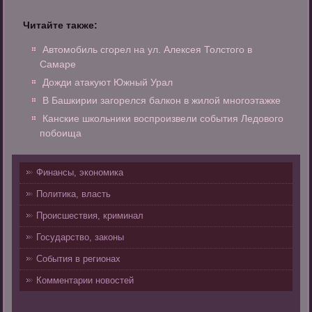
Читайте также:
Автомобиль сгорел на ул. Алексея Толстого в
Самаре
Дожди атакуют Южный Урал
В Башкирии загорелся балкон в жилой многоэтажке
Канские школьники воспроизвели события Ледового
побоища
Финансы, экономика
Политика, власть
Происшествия, криминал
Государство, законы
События в регионах
Комментарии новостей