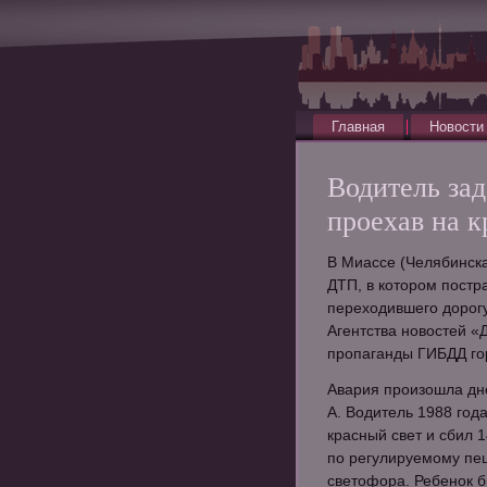
Главная
Новости
Водитель зад
проехав на к
В Миассе (Челябинска
ДТП, в котором постр
переходившего дорогу
Агентства новостей 
пропаганды ГИБДД го
Авария произошла дн
А. Водитель 1988 год
красный свет и сбил 
по регулируемому пе
светофора. Ребенок 