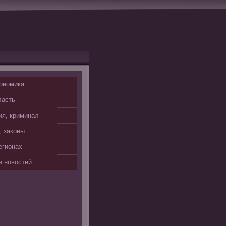
ономика
ласть
я, криминал
, законы
егионах
 новостей