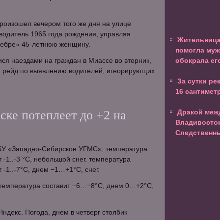
роизошел вечером того же дня на улице
 водитель 1965 года рождения, управляя
Жительница
«зебре» 45-летнюю женщину.
помогла муж
ися наездами на граждан в Миассе во вторник,
обокрала ег
т рейд по выявлению водителей, игнорирующих
За сутки ре
16 сантимет
ке потеплеет до +2 на
Дракой меж
Владивосток
Следственн
У «Западно-Сибирское УГМС», температура
 -1..-3 °C, небольшой снег. температура
 -1..-7°C, днем −1…+1°C, снег.
 температура составит −6…−8°C, днем 0…+2°C,
ндекс. Погода, днем в четверг столбик