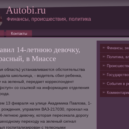
Autobi.ru
Финансы, происшествия, политика
Контакты
авил 14-летнюю девочку,
Финансы, эк
расный, в Миассе
Политика, в
Происшестви
я область) устанавливаются обстоятельства
Государство
адала школьница, - водитель сбил ребенка,
 на зеленый, передает корреспондент
События в р
«Доступ» со ссылкой на информацию отделения
Комментарии
рода.
ем 13 февраля на улице Академика Павлова, 1-
а рождения, управляя ВАЗ-217030, проехал на
14-летнюю девочку, которая пересекала дорогу
шеходному переходу на зеленый сигнал
был госпитализирован с телесными