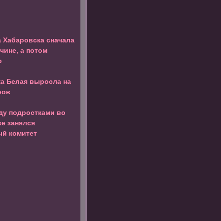
 Хабаровска сначала
чине, а потом
о
ка Белая выросла на
ров
ду подростками во
е занялся
ый комитет