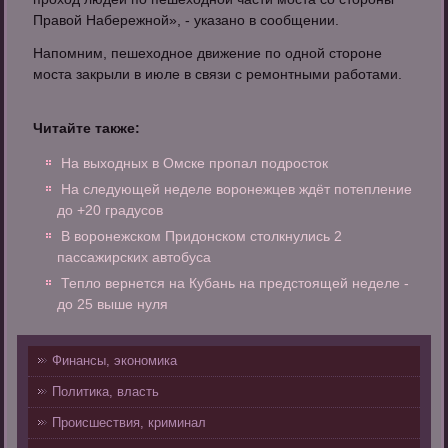
Правой Набережной», - указано в сообщении.
Напомним, пешеходное движение по одной стороне
моста закрыли в июле в связи с ремонтными работами.
Читайте также:
На выходных в Омске пропал подросток
На следующей неделе воронежцев ждёт потепление
до +20 градусов
В воронежском Придонском столкнулись 2
пассажирских автобуса
Тепло вернется на Кубань на предстоящей неделе -
до 25 выше нуля
Финансы, экономика
Политика, власть
Происшествия, криминал