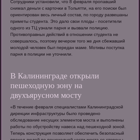
Сотрудники установили, что 8 февраля пропавший
снимал деньги с карточки в Тольятти, на его поиски был
ориентирован весь личный состав, по городу развешаны
приметы студента. Это дало свои плоды - посетители
одного из ТЦ узнали парня и вызвали полицию.
Противоправных действий в отношении студента не
совершалось, поэтому вечером того же дня сбежавший
молодой человек был передан маме. Мотивы поступка
парня в полиции не уточнили.
В Калининграде открыли
пешеходную зону на
двухъярусном мосту
«В течение февраля специалистами Калининградской
дирекции инфраструктуры было проведено
обследование несущих элементов моста и выполнены
работы по обустройству навеса над пешеходной зоной.
Теперь конструкция позволяет обеспечить безопасный
проход людей по пешеходной части моста со стороны