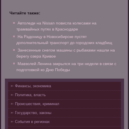
Читайте также:
Автоледи на Nissan повисла колесами на
трамвайных путях в Краснодаре
На Радоницу в Новосибирске пустят
дополнительный транспорт до городских кладбищ
Занесенные снегом машины с рыбаками нашли на
берегу озера Кривое
Мавзолей Ленина закрылся на три недели в связи с
подготовкой ко Дню Победы
Финансы, экономика
Политика, власть
Происшествия, криминал
Государство, законы
События в регионах