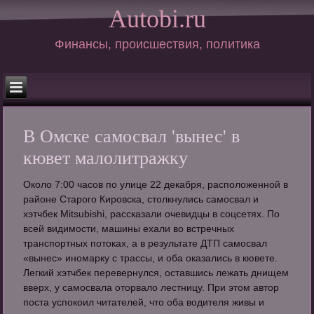
Autobi.ru
Финансы, происшествия, политика
В Омске самосвал 'вынес' в
кювет малолитражку
Около 7:00 часов по улице 22 декабря, расположенной в
районе Старого Кировска, столкнулись самосвал и
хэтчбек Mitsubishi, рассказали очевидцы в соцсетях. По
всей видимости, машины ехали во встречных
транспортных потоках, а в результате ДТП самосвал
«вынес» иномарку с трассы, и оба оказались в кювете.
Легкий хэтчбек перевернулся, оставшись лежать днищем
вверх, у самосвала оторвало лестницу. При этом автор
поста успокоил читателей, что оба водителя живы и