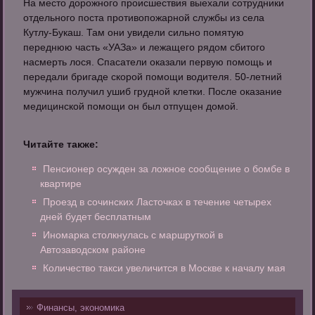
На место дорожного происшествия выехали сотрудники
отдельного поста противопожарной службы из села
Кутлу-Букаш. Там они увидели сильно помятую
переднюю часть «УАЗа» и лежащего рядом сбитого
насмерть лося. Спасатели оказали первую помощь и
передали бригаде скорой помощи водителя. 50-летний
мужчина получил ушиб грудной клетки. После оказание
медицинской помощи он был отпущен домой.
Читайте также:
Пенсионер осужден за ложное сообщение о бомбе в
квартире
Проезд в сочинских Ласточках в течение четырех
дней будет бесплатным
Иномарка столкнулась с маршруткой в
Автозаводском районе
Количество такси увеличится в Москве к началу мая
Финансы, экономика