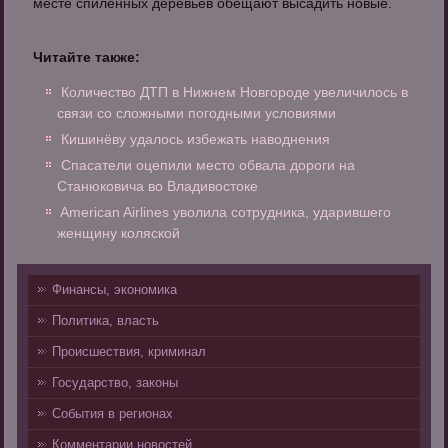
месте спиленных деревьев обещают высадить новые.
Читайте также:
Количество ДТП в Нижнем Новгороде увеличилось в
связи со сложными погодными условиями
Кишинёву удалось избежать наводнения
Спасатели оцепили место обвала дороги на
Станюковича во Владивостоке
American Airlines уволила сотрудника, ударившего
женщину коляской
Финансы, экономика
Политика, власть
Происшествия, криминал
Государство, законы
События в регионах
Комментарии новостей