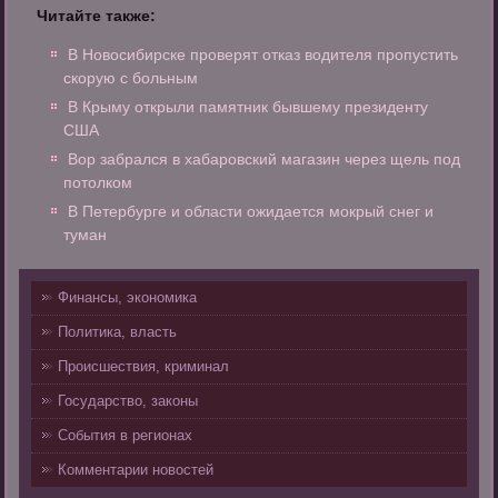
Читайте также:
В Новосибирске проверят отказ водителя пропустить
скорую с больным
В Крыму открыли памятник бывшему президенту
США
Вор забрался в хабаровский магазин через щель под
потолком
В Петербурге и области ожидается мокрый снег и
туман
Финансы, экономика
Политика, власть
Происшествия, криминал
Государство, законы
События в регионах
Комментарии новостей