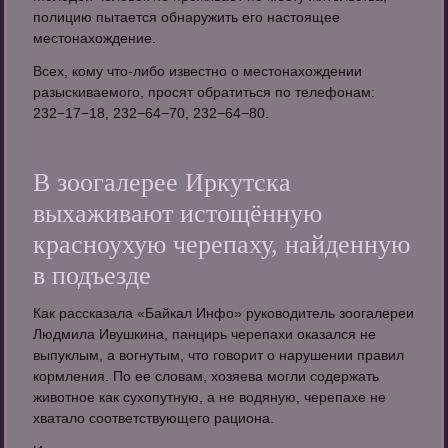
полицию пытается обнаружить его настоящее
местонахождение.
Всех, кому что-либо известно о местонахождении
разыскиваемого, просят обратиться по телефонам:
232−17−18, 232−64−70, 232−64−80.
В зоогалерее Иркутска
выхаживают истощённую
красноухую черепаху, найденную
в подъезде
Как рассказала «Байкал Инфо» руководитель зоогалереи
Людмила Ивушкина, панцирь черепахи оказался не
выпуклым, а вогнутым, что говорит о нарушении правил
кормления. По ее словам, хозяева могли содержать
животное как сухопутную, а не водяную, черепахе не
хватало соответствующего рациона.