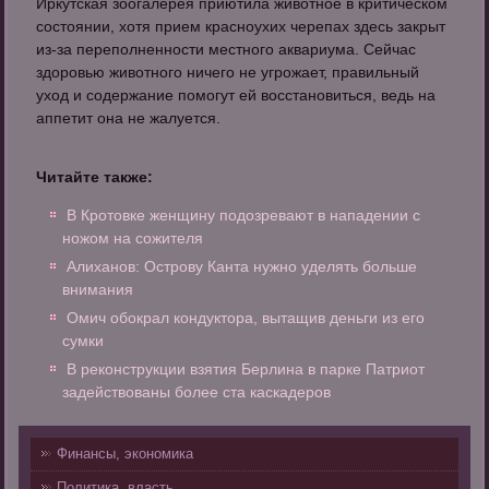
Иркутская зоогалерея приютила животное в критическом
состоянии, хотя прием красноухих черепах здесь закрыт
из-за переполненности местного аквариума. Сейчас
здоровью животного ничего не угрожает, правильный
уход и содержание помогут ей восстановиться, ведь на
аппетит она не жалуется.
Читайте также:
В Кротовке женщину подозревают в нападении с
ножом на сожителя
Алиханов: Острову Канта нужно уделять больше
внимания
Омич обокрал кондуктора, вытащив деньги из его
сумки
В реконструкции взятия Берлина в парке Патриот
задействованы более ста каскадеров
Финансы, экономика
Политика, власть