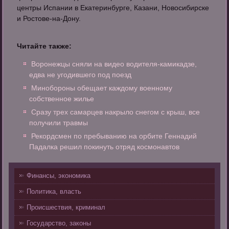
центры Испании в Екатеринбурге, Казани, Новосибирске
и Ростове-на-Дону.
Читайте также:
Воронежцы сняли на видео водителя-камикадзе,
едва не угодившего под поезд
Минобороны обещает каждому военному
собственное жилье
Сразу трех самарцев накрыло снегом с крыш, все
получили травмы
Рекордсмен по пребыванию на орбите Геннадий
Падалка решил покинуть отряд космонавтов
Финансы, экономика
Политика, власть
Происшествия, криминал
Государство, законы