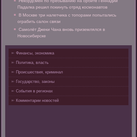
Рекордсмен по пребыванию на орбите Геннадий
Падалка решил покинуть отряд космонавтов
В Москве три налетчика с топорами попытались
ограбить салон связи
Самолёт Джеки Чана вновь приземлялся в
Новосибирске
Финансы, экономика
Политика, власть
Происшествия, криминал
Государство, законы
События в регионах
Комментарии новостей