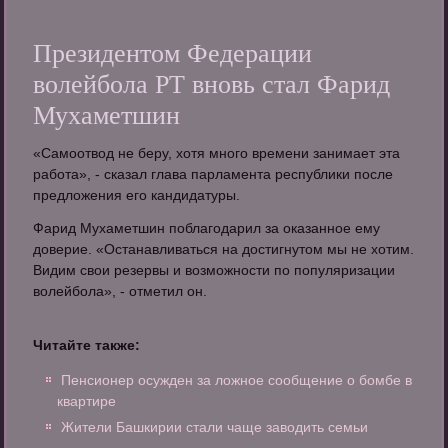
Президентом Федерации
волейбола РТ вновь стал Фарид
Мухаметшин
«Самоотвод не беру, хотя много времени занимает эта
работа», - сказал глава парламента республики после
предложения его кандидатуры.
Фарид Мухаметшин поблагодарил за оказанное ему
доверие. «Останавливаться на достигнутом мы не хотим.
Видим свои резервы и возможности по популяризации
волейбола», - отметил он.
Читайте также:
Пенсионер осужден за ложное сообщение о бомбе в
квартире
Жители Башкирии стали чаще заводить семьи