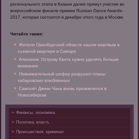
регионального этапа в Казани далее примут участие во
всероссийском финале премии Russian Dance Awards-
2017, которая состоится в декабре этого года в Москве.
Читайте также:
Жителя Оренбургской области нашли мертвым в
съемной квартире в Самаре
Алиханов: Острову Канта нужно уделять больше
внимания
Невнимательный шофер разрушил планы
хабаровских влюбленных
Самолёт Джеки Чана вновь приземлялся в
Новосибирске
Финансы, экономика
Политика, власть
Происшествия, криминал