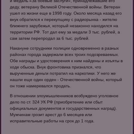
и медаль «За боевые заслуги», принадлежавшие его
деду, ветерану Великой Отечественной войны. Ветеран
ушел из жизни еще в 1998 году. Около месяца назад его
внук обратился к перекупщику с радиорынка - жителю
ближнего зарубежья, который незаконно находился на
территории РФ. Тот дал ему за медали 3 тыс. рублей, а
сам затем перепродал за 6 тыс. рублей.
Накануне сотрудники полиции одновременно в разных
районах города задержали всех троих подозреваемых.
Обе награды и удостоверения к ним найдены и изъяты в
ходе обыска. Внук фронтовика признался, что
вырученные деньги потратил на наркотики. У него же
нашли еще один орден - Отечественной войны, который
он тоже намеревался продать.
В отношении злоумышленников возбуждено уголовное
дело по ст. 324 УК РФ (приобретение или сбыт
официальных документов и государственных наград).
Мужчинам грозит арест до 6 месяцев или
исправительные работы на срок до 1 года.