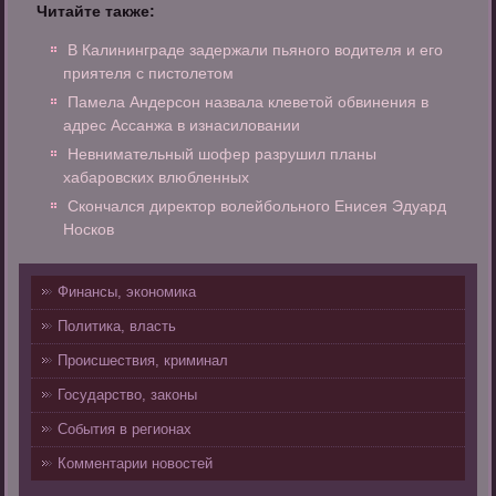
Читайте также:
В Калининграде задержали пьяного водителя и его
приятеля с пистолетом
Памела Андерсон назвала клеветой обвинения в
адрес Ассанжа в изнасиловании
Невнимательный шофер разрушил планы
хабаровских влюбленных
Скончался директор волейбольного Енисея Эдуард
Носков
Финансы, экономика
Политика, власть
Происшествия, криминал
Государство, законы
События в регионах
Комментарии новостей