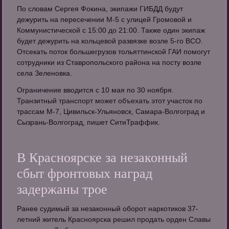
По словам Сергея Фокина, экипажи ГИБДД будут
дежурить на пересечении М-5 с улицей Громовой и
Коммунистической с 15:00 до 21:00. Также один экипаж
будет дежурить на кольцевой развязке возле 5-го ВСО.
Отсекать поток большегрузов тольяттинской ГАИ помогут
сотрудники из Ставропольского района на посту возле
села Зеленовка.
Ограничение вводится с 10 мая по 30 ноября­.
Транзитный транспорт может объехать этот участок по
трассам М-7, Цивильск-­Ульяновск, Самара-В­олгоград и
Сызра­нь-Волгоград, пишет СитиТраффик.
В Красноярске за незаконный
сбыт фронтовых наград
задержаны трое
Ранее судимый за незаконный оборот наркотиков 37-
летний житель Красноярска решил продать орден Славы