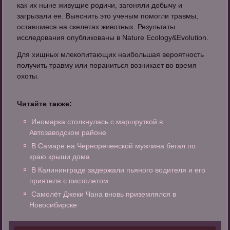
как их ныне живущие родичи, загоняли добычу и
загрызали ее. Выяснить это ученым помогли травмы,
оставшиеся на скелетах животных. Результаты
исследования опубликованы в Nature Ecology&Evolution.
Для хищных млекопитающих наибольшая вероятность
получить травму или пораниться возникает во время
охоты.
Читайте также:
Иномарка столкнулась с маршруткой в
Автозаводском районе
В Самаре на Чернореченской мужчина бегал по
краю крыши дома
В Калининграде задержали пьяного водителя и его
приятеля с пистолетом
Самолёт Джеки Чана вновь приземлялся в
Новосибирске