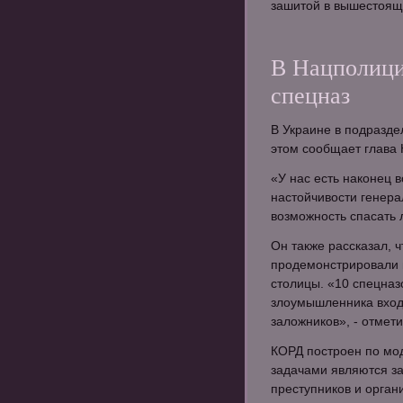
зашитой в вышестоящ
В Нацполици
спецназ
В Украине в подразд
этом сообщает глава 
«У нас есть наконец 
настойчивости генера
возможность спасать 
Он также рассказал, 
продемонстрировали н
столицы. «10 спецна
злоумышленника вход
заложников», - отмети
КОРД построен по мо
задачами являются з
преступников и орган