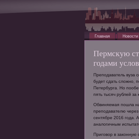
Главная
Новости
Пермскую ст
годами услов
Преподаватель вуза с
будет сдать сложно, 
Петербурга. Но пообе
пять тысяч рублей за
Обвиняемая пошла на
преподавателю через 
сентябре 2016 года. А
аналогичным испытат
Приговор в законную с