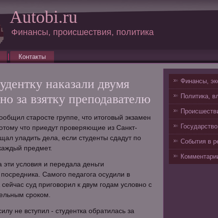
Autobi.ru
Финансы, происшествия, политика
Контакты
удентку наказали двумя
Финансы, эк
но за взятку преподавателю
Политика, в
Происшестви
ообщил старосте группе, что итоговый экзамен
Государство
потому что приедут проверяющие из Санкт-
щал уладить дела, если студенты сдадут по
События в р
 каждый предмет.
Комментарии
 эти условия и передала деньги
посредника. Самого педагога осудили в
 сейчас суд приговорил к двум годам условно с
ельным сроком.
илу не вступил - студентка обратилась за