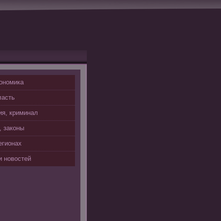
ономика
ласть
я, криминал
, законы
егионах
 новостей