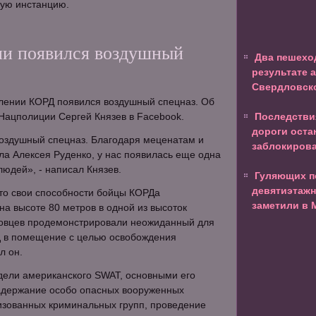
ую инстанцию.
и появился воздушный
Два пешехо
результате 
Свердловск
елении КОРД появился воздушный спецназ. Об
Нацполиции Сергей Князев в Facebook.
Последствия
дороги оста
воздушный спецназ. Благодаря меценатам и
заблокиров
ла Алексея Руденко, у нас появилась еще одна
людей», - написал Князев.
Гуляющих п
девятиэтажн
что свои способности бойцы КОРДа
заметили в 
а высоте 80 метров в одной из высоток
зовцев продемонстрировали неожиданный для
 в помещение с целью освобождения
л он.
дели американского SWAT, основными его
адержание особо опасных вооруженных
изованных криминальных групп, проведение