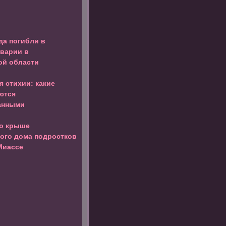
да погибли в
аварии в
ой области
 стихии: какие
ются
анными
о крыше
ого дома подростков
Миассе