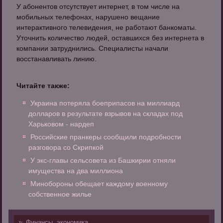
У абонентов отсутствует интернет, в том числе на
мобильных телефонах, нарушено вещание
интерактивного телевидения, не работают банкоматы.
Уточнить количество людей, оставшихся без интернета в
компании затруднились. Специалисты начали
восстанавливать линию.
Читайте также:
Украина потеряла боеприпасов на миллиард
долларов в результате взрывов на складах под
Харьковом - нардеп
Российские пранкеры сообщили подробности
разговора со Скрипкой
У экс-главы сельсовета из Башкирии отняли
имущества на два миллиона
Минобороны обещает каждому военному
собственное жилье
Финансы, экономика