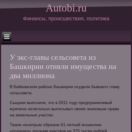
Autobi.ru
Финансы, происшествия, политика
У экс-главы сельсовета из
Башкирии отняли имущества на
два миллиона
В Баймакском районе Башкирии осудили бывшего главу
сельсовета.
Сыщики выяснили, что в 2011 году предприимчивый
мужчина нелегально выписывал своим знакомым права
на земельные участки.
Таким нехитрым образом 61-летний мошенник
«подарил» друзьям участков на 375 тысяч рублей.