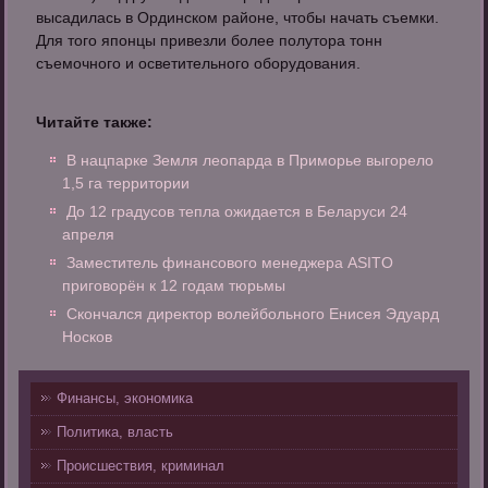
высадилась в Ординском районе, чтобы начать съемки.
Для того японцы привезли более полутора тонн
съемочного и осветительного оборудования.
Читайте также:
В нацпарке Земля леопарда в Приморье выгорело
1,5 га территории
До 12 градусов тепла ожидается в Беларуси 24
апреля
Заместитель финансового менеджера ASITO
приговорён к 12 годам тюрьмы
Скончался директор волейбольного Енисея Эдуард
Носков
Финансы, экономика
Политика, власть
Происшествия, криминал