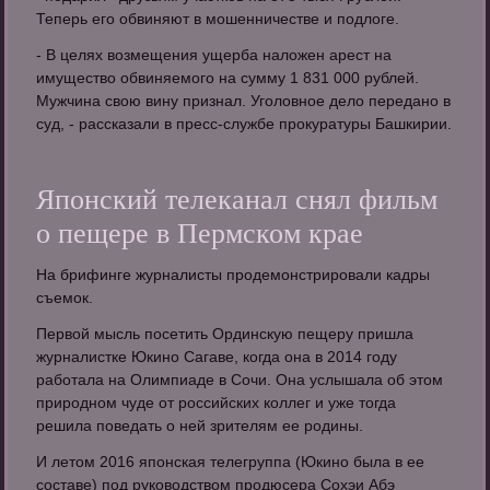
Теперь его обвиняют в мошенничестве и подлоге.
- В целях возмещения ущерба наложен арест на
имущество обвиняемого на сумму 1 831 000 рублей.
Мужчина свою вину признал. Уголовное дело передано в
суд, - рассказали в пресс-службе прокуратуры Башкирии.
Японский телеканал снял фильм
о пещере в Пермском крае
На брифинге журналисты продемонстрировали кадры
съемок.
Первой мысль посетить Ординскую пещеру пришла
журналистке Юкино Сагаве, когда она в 2014 году
работала на Олимпиаде в Сочи. Она услышала об этом
природном чуде от российских коллег и уже тогда
решила поведать о ней зрителям ее родины.
И летом 2016 японская телегруппа (Юкино была в ее
составе) под руководством продюсера Сохэи Абэ