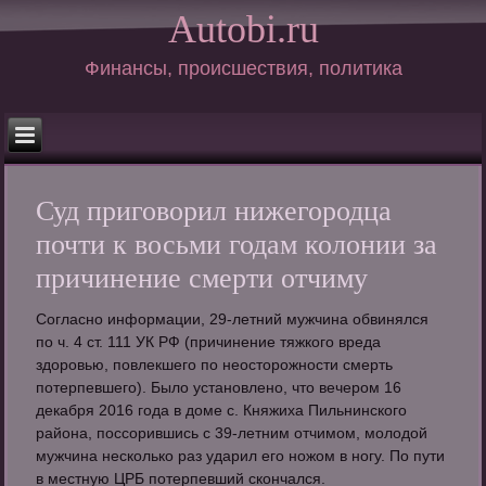
Autobi.ru
Финансы, происшествия, политика
Суд приговорил нижегородца
почти к восьми годам колонии за
причинение смерти отчиму
Согласно информации, 29-летний мужчина обвинялся
по ч. 4 ст. 111 УК РФ (причинение тяжкого вреда
здоровью, повлекшего по неосторожности смерть
потерпевшего). Было установлено, что вечером 16
декабря 2016 года в доме с. Княжиха Пильнинского
района, поссорившись с 39-летним отчимом, молодой
мужчина несколько раз ударил его ножом в ногу. По пути
в местную ЦРБ потерпевший скончался.