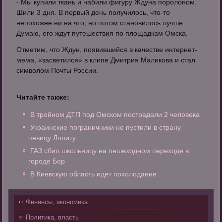
- Мы купили ткань и набили фигуру Ждуна поролоном.
Шили 3 дня. В первый день получилось, что-то
непохожее ни на что, но потом становилось лучше.
Думаю, его ждут путешествия по площадкам Омска.
Отметим, что Ждун, появившийся в качестве интернет-
мема, «засветился» в клипе Дмитрия Маликова и стал
символом Почты России.
Читайте также:
В тройном ДТП под Омском пострадали 2 человека
Украинские пограничники не пустили в страну
певицу Лолиту
ГАЗ сбил школьницу на пешеходном переходе в
городе Бор
В Киевскую область идет похолодание
Финансы, экономика
Политика, власть