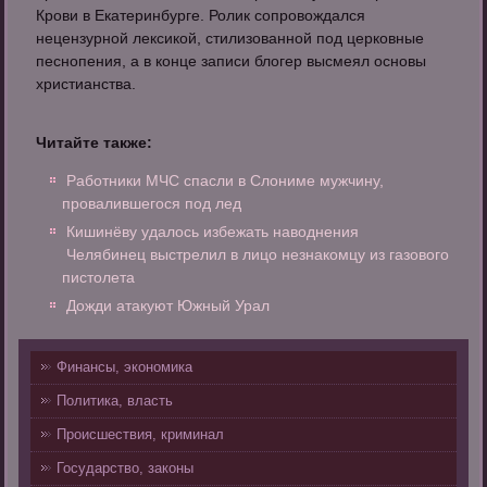
Крови в Екатеринбурге. Ролик сопровождался
нецензурной лексикой, стилизованной под церковные
песнопения, а в конце записи блогер высмеял основы
христианства.
Читайте также:
Работники МЧС спасли в Слониме мужчину,
провалившегося под лед
Кишинёву удалось избежать наводнения
Челябинец выстрелил в лицо незнакомцу из газового
пистолета
Дожди атакуют Южный Урал
Финансы, экономика
Политика, власть
Происшествия, криминал
Государство, законы