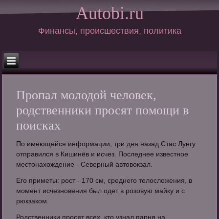
Autobi.ru
Финансы, происшествия, политика
Пропал молодой человек,
родственники просят помощи в
поисках
По имеющейся информации, три дня назад Стас Лунгу
отправился в Кишинёв и исчез. Последнее известное
местонахождение - Северный автовокзал.
Его приметы: рост - 170 см, среднего телосложения, в
момент исчезновения был одет в розовую майку и с
рюкзаком.
Родственники просят всех, кто узнал парня на