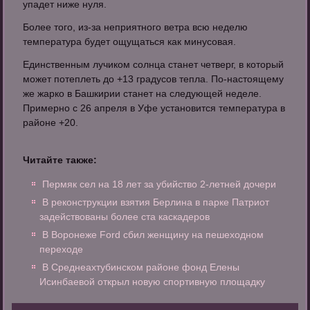
упадет ниже нуля.
Более того, из-за неприятного ветра всю неделю
температура будет ощущаться как минусовая.
Единственным лучиком солнца станет четверг, в который
может потеплеть до +13 градусов тепла. По-настоящему
же жарко в Башкирии станет на следующей неделе.
Примерно с 26 апреля в Уфе установится температура в
районе +20.
Читайте также:
Пермяк сел на 18 лет за убийство 2-летней дочери
В реконструкции взятия Берлина в парке Патриот
задействованы более ста каскадеров
В Воронеже Ford сбил женщину на пешеходном
переходе
В Среднеахтубинском районе фонд Елены
Исинбаевой открыл новую спортивную площадку