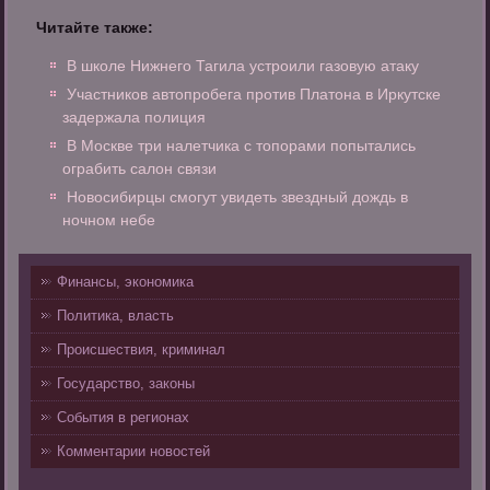
Читайте также:
В школе Нижнего Тагила устроили газовую атаку
Участников автопробега против Платона в Иркутске
задержала полиция
В Москве три налетчика с топорами попытались
ограбить салон связи
Новосибирцы смогут увидеть звездный дождь в
ночном небе
Финансы, экономика
Политика, власть
Происшествия, криминал
Государство, законы
События в регионах
Комментарии новостей