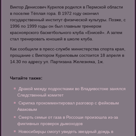
Виктор Денисович Курилов родился в Пермской области
в поселке Тёплая гора. В 1972 году окончил
государственный институт физической культуры. Позже, с
1996 по 1999 годы он был главным тренером
красноярского баскетбольного клуба «Енисей». А затем
стал тренировать юношей в школе клуба.
Как сообщили в пресс-службе министерства спорта края,
прощание с Виктором Куриловым состоится 18 апреля в
14.30 по адресу ул. Партизана Железняка, 1ж.
Читайте также:
Дракой между подростками во Владивостоке занялся
Следственный комитет
Скрипка прокомментировал разговор с фейковым
Аваковым
Смерть семьи от газа в Россоши произошла из-за
фиктивных проверок дымоходов
Новосибирцы смогут увидеть звездный дождь в