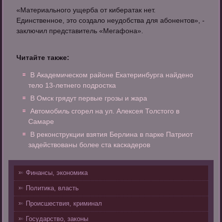
«Материального ущерба от кибератак нет.
Единственное, это создало неудобства для абонентов», -
заключил представитель «Мегафона».
Читайте также:
В Академическом районе Екатеринбурга найдено
тело 13-летнего подростка
В Омск грядут первые грозы и жара
Автомобиль сгорел на ул. Алексея Толстого в
Самаре
В реконструкции взятия Берлина в парке Патриот
задействованы более ста каскадеров
Финансы, экономика
Политика, власть
Происшествия, криминал
Государство, законы