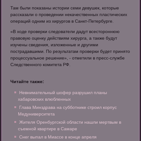
Там были показаны истории семи девушек, которые
рассказали о проведении некачественных пластических
операций одним из хирургов в Санкт-Петербурге.
«В ходе проверки следователи дадут всестороннюю
правовую оценку действиям хирурга, а также будут
изучены сведения, изложенные и другими
пострадавшими. По результатам проверки будет принято
процессуальное решение», - отметили в пресс-службе
Следственного комитета РФ.
Читайте также:
Невнимательный шофер разрушил планы
хабаровских влюбленных
Глава Минздрава на субботнике строил корпус
Медуниверситета
Жителя Оренбургской области нашли мертвым в
съемной квартире в Самаре
Снег выпал в Миассе в конце апреля