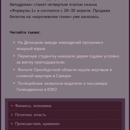
Автодрома» станет четвертым этапом сезона
«Формулы-1» и состоится с 28−30 апреля. Продажа
билетов на «королевские гонки» уже началась.
Читайте также:
На Донецком заводе химизделий прогремел
мощный взрыв
Пермскую студентку наказали двумя годами условно
за взятку преподавателю
Жителя Оренбургской области нашли мертвым в
съемной квартире в Самаре
Полицейские захватили водителя и пассажира
Гелендвагена в ЮКО
Финансы, экономика
Политика, власть
Происшествия, криминал