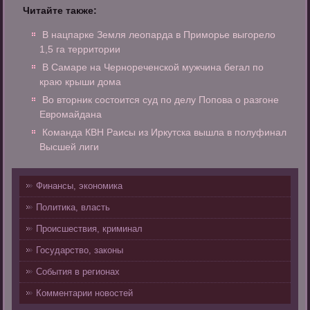
Читайте также:
В нацпарке Земля леопарда в Приморье выгорело
1,5 га территории
В Самаре на Чернореченской мужчина бегал по
краю крыши дома
Во вторник состоится суд по делу Попова о разгоне
Евромайдана
Команда КВН Раисы из Иркутска вышла в полуфинал
Высшей лиги
Финансы, экономика
Политика, власть
Происшествия, криминал
Государство, законы
События в регионах
Комментарии новостей