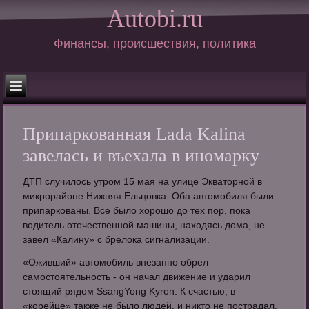
Autobi.ru
Финансы, происшествия, политика
Припаркованная Lada Kalina
завелась и въехала в иномарку
ДТП случилось утром 15 мая на улице Экваторной в
микрорайоне Нижняя Ельцовка. Оба автомобиля были
припаркованы. Все было хорошо до тех пор, пока
водитель отечественной машины, находясь дома, не
завел «Калину» с брелока сигнализации.
«Оживший» автомобиль внезапно обрел
самостоятельность - он начал движение и ударил
стоящий рядом SsangYong Kyron. К счастью, в
«корейце» также не было людей, и никто не пострадал.