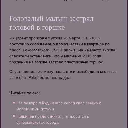
Годовалый малыш застрял
головой в горшке
Инцидент произошел утром 26 марта. На «101»
поступило сообщение о происшествии в квартире по
просп. Рокоссовского, 158. Прибывшие на место вызова
спасатели установили, что у мальчика 2016 года
рождения на голове застрял пластиковый горшок.
Спустя несколько минут спасатели освободили малыша
из плена. Ребенок не пострадал.
Читайте также:
На пожаре в Кудымкаре сосед спас семью с
маленькими детьми
Кишинев после стихии: что творится в
супермаркетах города