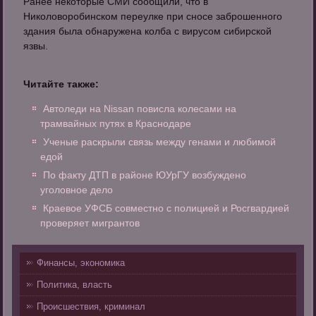
Ранее некоторые СМИ сообщили, что в
Николоворобинском переулке при сносе заброшенного
здания была обнаружена колба с вирусом сибирской
язвы.
Читайте также:
Автоледи на Nissan повисла колесами на
трамвайных путях в Краснодаре
Ученые раскрыли связь между генами и любимой
едой
По факту ДТП в районе ЮУрГУ возбуждено
уголовное дело
Краевое УФСБ совместно с полицией и Росгвардией
проверяет мигрантов
Финансы, экономика
Политика, власть
Происшествия, криминал