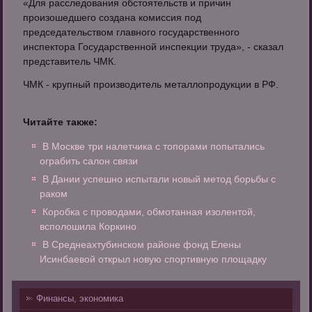
«Для расследования обстоятельств и причин
произошедшего создана комиссия под
председательством главного государственного
инспектора Государственной инспекции труда», - сказал
представитель ЧМК.
ЧМК - крупный производитель металлопродукции в РФ.
Читайте также:
В Москве три налетчика с топорами попытались
ограбить салон связи
В Дании успешно испытали новый метод борьбы с
раком
Коробка с проводами, обмотанная изолентой,
всполошила Коркино
В Среднеахтубинском районе фонд Елены
Исинбаевой открыл новую спортивную площадку
Финансы, экономика