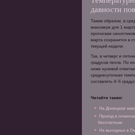
Температурн
давности по
Таким образом, в ср
максимум для 1 марта
прогнозам синоптиков
марта сохранится в с
текущей недели.
Так, в четверг и пят
градусов тепла. По н
ниже нулевой отметки
среднесуточная темпе
составлять 4−5 граду
Читайте также:
На Донецком зав
Проезд в сочинск
бесплатным
На выходных в Ом