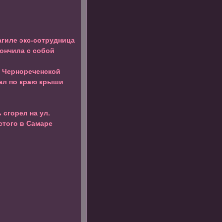
агиле экс-сотрудница
ончила с собой
а Чернореченской
ал по краю крыши
сгорел на ул.
стого в Самаре