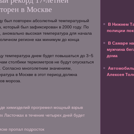
ый рекорд 17-летней
вторен в Москве
еду был повторен абсолютный температурный
В Нижнем Т
, который был зафиксирован в 2000 году. По
полиции пок
, аномально высокая температура для начала
толичном регионе как минимум до конца
В Самаре н
мужчина бег
ницу температура днем будет повышаться до 3−5
дома
очам столбики термометров не будут опускаться
. Согласно многолетним значениям,
Автомобиль 
ратура в Москве в этот период должна
Алексея Тол
сов мороза.
оде химизделий прогремел мощный взрыв
их Ласточках в течение четырех дней будет
ске пропал подросток