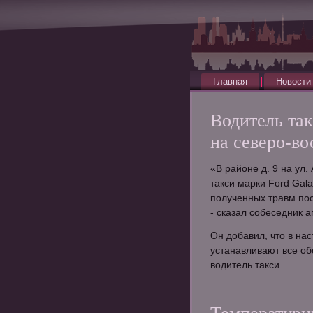
Главная
Новости
Водитель та
на северо-в
«В районе д. 9 на ул
такси марки Ford Gal
полученных травм по
- сказал собеседник а
Он добавил, что в на
устанавливают все об
водитель такси.