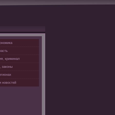
ономика
ласть
я, криминал
, законы
егионах
 новостей