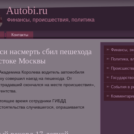
Autobi.ru
Финансы, происшествия, политика
Контакты
кси насмерть сбил пешехода
Финансы, эк
остоке Москвы
Политика, в
Происшестви
. Академика Королева водитель автомобиля
Государство
axy совершил наезд на пешехода. От
страдавший скончался на месте происшествия»,
События в р
гентства.
Комментарии
стоящее время сотрудники ГИБДД
стоятельства случившегося, опрашивается