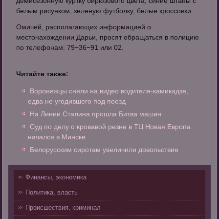
демисезонную куртку бирюзового цвета, синие штаны с
белым рисунком, зеленую футболку, белые кроссовки.
Омичей, располагающих информацией о
местонахождении Дарьи, просят обращаться в полицию
по телефонам: 79−36−91 или 02.
Читайте также:
Воронежцы сняли на видео водителя-камикадзе,
едва не угодившего под поезд
На Линии Сталина прошла Битва машин
Суд по делу о кровавой резне в ТЦ Новая Европа
начался в Минске
Белорусским сиротам увеличили довольствие
Финансы, экономика
Политика, власть
Происшествия, криминал