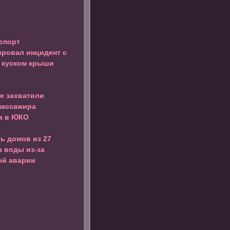
спорт
ровал инцидент с
 куском крыши
е захватили
пассажира
а в ЮКО
ь домов из 27
з воды из-за
ой аварии