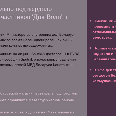
ьно подтвердило
частников 'Дня Воли' в
Омский мин
прокомменти
отломанным
nik. Министерство внутренних дел Беларуси
велотрека
иях во время несанкционированной акции
чнило количество задержанных.
Полицейски
водителя и 
анные на акции - Sputnik) доставлены в РУВД
Гелендваген
, - сообщил Sputnik о начальник управления
венных связей МВД Беларуси Константин
В Уфе девят
остаются бе
коммунальн
абаровский магазин через щель под потолком
рта ограничат в Металлургическом районе
и место обвала дороги на Станюковича во