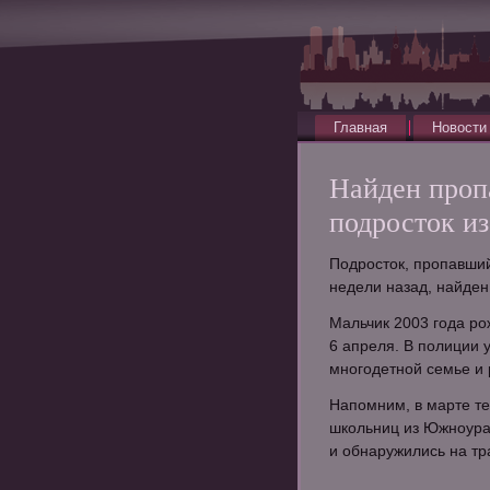
Главная
Новости
Найден проп
подросток и
Подросток, пропавший
недели назад, найден
Мальчик 2003 года р
6 апреля. В полиции 
многодетной семье и 
Напомним, в марте те
школьниц из Южноура
и обнаружились на тр