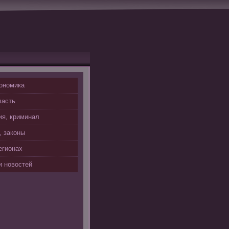
ономика
ласть
я, криминал
, законы
егионах
 новостей