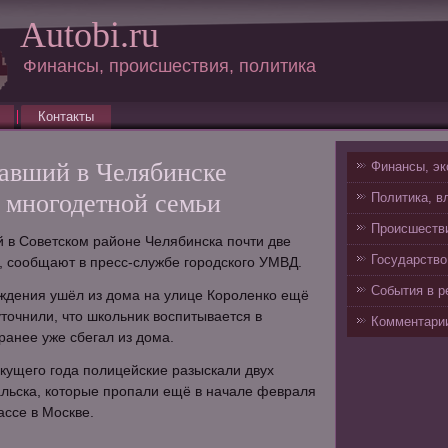
Autobi.ru
Финансы, происшествия, политика
Контакты
авший в Челябинске
Финансы, эк
з многодетной семьи
Политика, в
Происшестви
 в Советском районе Челябинска почти две
Государство
, сообщают в пресс-службе городского УМВД.
События в р
ождения ушёл из дома на улице Короленко ещё
уточнили, что школьник воспитывается в
Комментарии
ранее уже сбегал из дома.
кущего года полицейские разыскали двух
льска, которые пропали ещё в начале февраля
ассе в Москве.