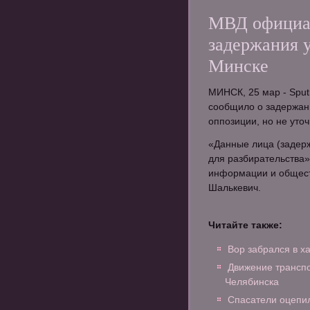
МВД официал
задержания у
Минске
МИНСК, 25 мар - Sput
сообщило о задержан
оппозиции, но не уто
«Данные лица (задерж
для разбирательства»
информации и общест
Шалькевич.
Читайте также:
Вор забрался в х
Движение транспо
Челябинска
Спасатели оцепил